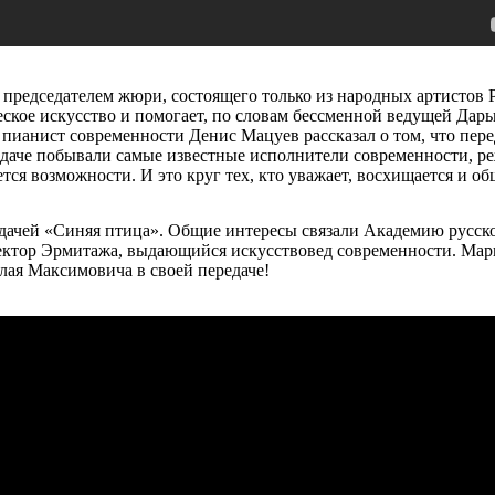
я председателем жюри, состоящего только из народных артистов
ское искусство и помогает, по словам бессменной ведущей Дарь
пианист современности Денис Мацуев рассказал о том, что пер
редаче побывали самые известные исполнители современности, р
тся возможности. И это круг тех, кто уважает, восхищается и о
чей «Синяя птица». Общие интересы связали Академию русског
ректор Эрмитажа, выдающийся искусствовед современности. Марг
лая Максимовича в своей передаче!