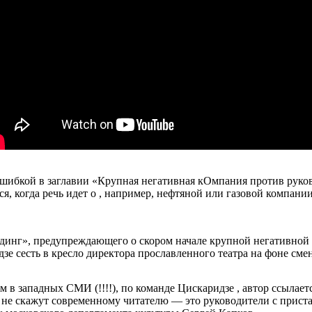
ибкой в заглавии «Крупная негативная кОмпания против руково
я, когда речь идет о , например, нефтяной или газовой компании
инг», предупреждающего о скором начале крупной негативной 
дзе сесть в кресло директора прославленного театра на фоне см
м в западных СМИ (!!!!), по команде Цискаридзе , автор ссылает
о не скажут современному читателю — это руководители с приста