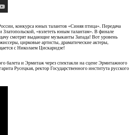
 России, конкурса юных талантов «Синяя птица». Передача
и Златопольской, «взлететь юным талантам». В финале
едачу смотрят выдающие музыканты Запада! Вот уровень
ежиссеры, цирковые артисты, драматические актеры,
бщается с Николаем Цискаридзе!
о балета и Эрмитаж через спектакли на сцене Эрмитажного
арита Русецкая, ректор Государственного института русского