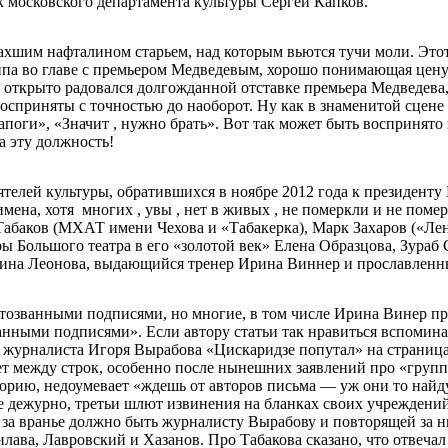
 московского департамента культуры Сергей Капков.
хшим нафталином старьем, над которым вьются тучи моли. Этот
ппа во главе с премьером Медведевым, хорошо понимающая цену
од открыто радовался долгожданной отставке премьера Медведева,
осприняты с точностью до наоборот. Ну как в знаменитой сце
поги», «Значит , нужно брать». Вот так может быть воспринято
а эту должность!
ятелей культуры, обратившихся в ноябре 2012 года к президент
мена, хотя многих , увы , нет в живых , не померкли и не пом
Табаков (МХАТ имени Чехова и «Табакерка), Марк Захаров («Ле
ры Большого театра в его «золотой век» Елена Образцова, Зура
ина Леонова, выдающийся тренер Ирина Виннер и прославленн
отозванными подписями, но многие, в том числе Ирина Винер пр
анными подписями». Если автору статьи так нравиться вспомина
т журналиста Игоря Вырабова «Цискаридзе попутал» на страницах
ет между строк, особенно после нынешних заявлений про «групп
рию, недоумевает «ждешь от авторов письма — уж они то найдут
е дежурно, третьи шлют извинения на бланках своих учреждений
за вранье должно быть журналисту Вырабову и повторящей за н
лава, Лавровский и Хазанов. Про Табакова сказано, что отвеч