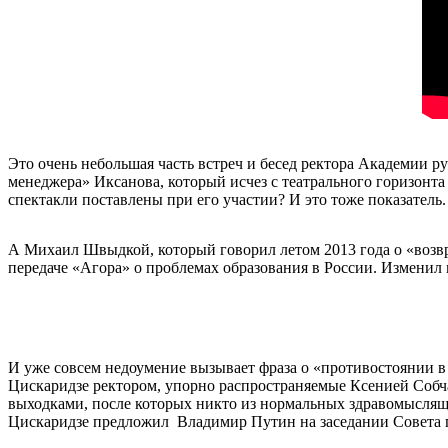
Это очень небольшая часть встреч и бесед ректора Академии р
менеджера» Иксанова, который исчез с театрального горизонта
спектакли поставлены при его участии? И это тоже показатель.
А Михаил Швыдкой, который говорил летом 2013 года о «возвр
передаче «Агора» о проблемах образования в России. Изменил
И уже совсем недоумение вызывает фраза о «противостоянии в 
Цискаридзе ректором, упорно распространяемые Ксенией Собча
выходками, после которых никто из нормальных здравомыслящих
Цискаридзе предложил Владимир Путин на заседании Совета по