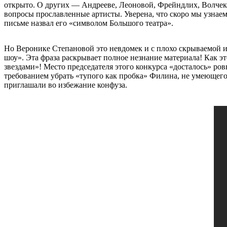
открыто. О других — Андрееве, Леоновой, Фрейндлих, Волчек 
вопросы прославленные артисты. Уверена, что скоро мы узнаем 
письме назвал его «символом Большого театра».
Но Веронике Степановой это невдомек и с плохо скрываемой 
шоу». Эта фраза раскрывает полное незнание материала! Как 
звездами»! Место председателя этого конкурса «досталось» ро
требованием убрать «тупого как пробка» Филина, не умеющего
приглашали во избежание конфуза.