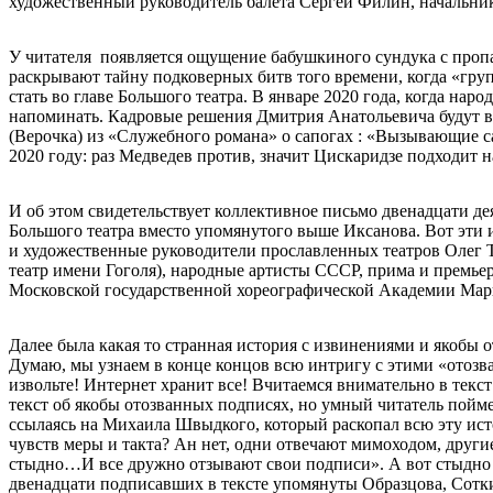
художественный руководитель балета Сергей Филин, начальник
У читателя появляется ощущение бабушкиного сундука с пропа
раскрывают тайну подковерных битв того времени, когда «гру
стать во главе Большого театра. В январе 2020 года, когда нар
напоминать. Кадровые решения Дмитрия Анатольевича будут в
(Верочка) из «Служебного романа» о сапогах : «Вызывающие са
2020 году: раз Медведев против, значит Цискаридзе подходит н
И об этом свидетельствует коллективное письмо двенадцати де
Большого театра вместо упомянутого выше Иксанова. Вот эти и
и художественные руководители прославленных театров Олег 
театр имени Гоголя), народные артисты СССР, прима и премье
Московской государственной хореографической Академии Мар
Далее была какая то странная история с извинениями и якобы 
Думаю, мы узнаем в конце концов всю интригу с этими «отозв
извольте! Интернет хранит все! Вчитаемся внимательно в текс
текст об якобы отозванных подписях, но умный читатель пойм
ссылаясь на Михаила Швыдкого, который раскопал всю эту исто
чувств меры и такта? Ан нет, одни отвечают мимоходом, други
стыдно…И все дружно отзывают свои подписи». А вот стыдно 
двенадцати подписавших в тексте упомянуты Образцова, Сотки