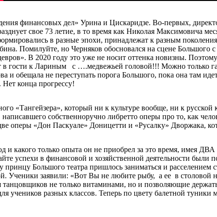
дения финансовых дел» Урина и Цискаридзе. Во-первых, директ
разднует свое 73 летие, в то время как Николая Максимовича ме
сформировались в разные эпохи, принадлежат к разным поколен
на. Помилуйте, но Черняков обосновался на сцене Большого с н
девров». В 2020 году это уже не носит оттенка новизны. Поэто
ет в гости к Лариным с ….медвежьей головой!!! Можно только 
а и обещала не переступать порога Большого, пока она там идет
 Нет конца прогрессу!
го «Тангейзера», который ни к культуре вообще, ни к русской к
, написавшего собственноручно либретто оперы про то, как чел
две оперы «Дон Паскуале» Доницетти и «Русалку» Дворжака, ко
 и какого только опыта он не приобрел за это время, имея ДВА
сайте успехи в финансовой и хозяйственной деятельности были 
у принцу Большого театра пришлось заниматься и расселением с
ой. Ученики заявили: «Вот Вы не любите рыбу, а ее в столовой 
я танцовщиков не только витаминами, но и позволяющие держать
я учеников разных классов. Теперь по цвету балетной туники м