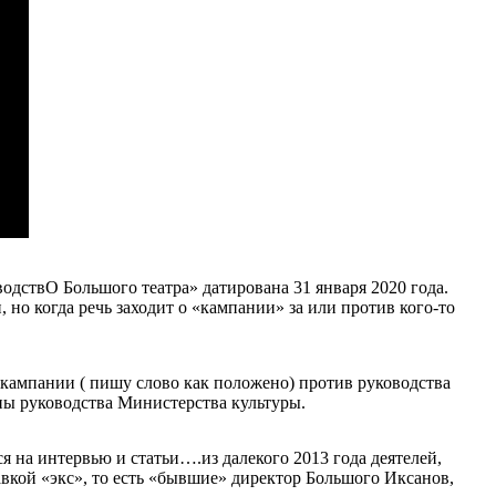
дствО Большого театра» датирована 31 января 2020 года.
, но когда речь заходит о «кампании» за или против кого-то
кампании ( пишу слово как положено) против руководства
ены руководства Министерства культуры.
ся на интервью и статьи….из далекого 2013 года деятелей,
вкой «экс», то есть «бывшие» директор Большого Иксанов,