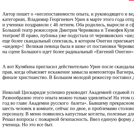
Автор пишет о «несопоставимости опыта, и руководящего и ве
категориях. Владимир Георгиевич Урин в марте этого года отп
и ученики поздравили с 46 летием. Оба родились, выросли и 
Большой театр режиссеров Дмитрия Чернякова и Тимофея Куляби
театром! И право, публика уже подустала от черняковских «ше
еще более скандальный спектакль, в котором Онегин приезжа
«шедевр»! Великая певица была в шоке от постановки Черняков
на сцене Большого идет более радикальный «Евгений Онегин».
А вот Кулябина пригласил действительно Урин после скандально
прав, когда объясняет искажение замысла композитора Вагнера
финале христианство. В Большом молодой режиссер поставил 
Николай Цискаридзе успешно руководит Академией седьмой год
Разнообразию этого опыта можно только удивляться! На этом 
год во главе Академии русского балета». Бывшему прекрасном
шесть человек в комнате, сейчас по двое, и проблемами столов
персоналу. В меню появились капустные котлеты, полезные дл
Решал вопросы с пожарной безопасность. Ввел единую форму дл
ученица. Но это все быт.