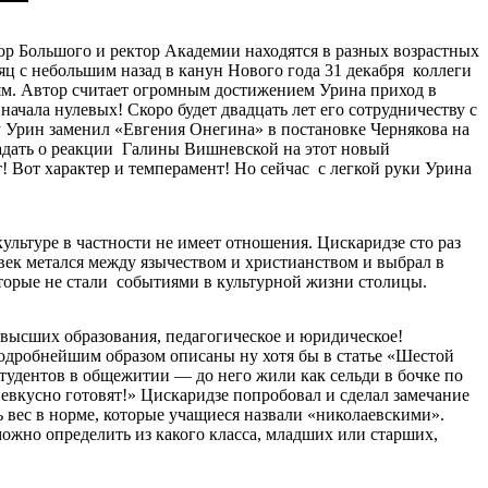
ор Большого и ректор Академии находятся в разных возрастных
сяц с небольшим назад в канун Нового года 31 декабря коллеги
иям. Автор считает огромным достижением Урина приход в
ачала нулевых! Скоро будет двадцать лет его сотрудничеству с
му Урин заменил «Евгения Онегина» в постановке Чернякова на
гадать о реакции Галины Вишневской на этот новый
! Вот характер и темперамент! Но сейчас с легкой руки Урина
ультуре в частности не имеет отношения. Цискаридзе сто раз
овек метался между язычеством и христианством и выбрал в
торые не стали событиями в культурной жизни столицы.
 высших образования, педагогическое и юридическое!
подробнейшим образом описаны ну хотя бы в статье «Шестой
тудентов в общежитии — до него жили как сельди в бочке по
невкусно готовят!» Цискаридзе попробовал и сделал замечание
 вес в норме, которые учащиеся назвали «николаевскими».
ожно определить из какого класса, младших или старших,