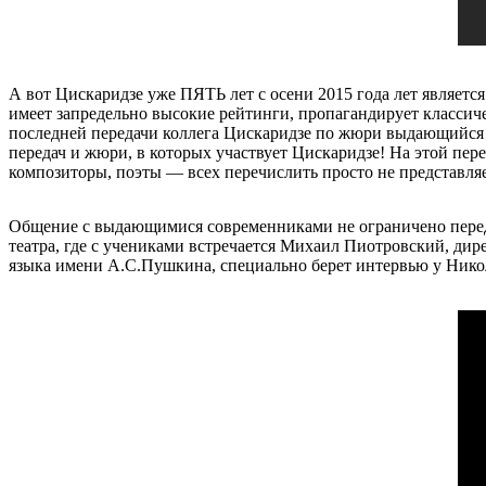
А вот Цискаридзе уже ПЯТЬ лет с осени 2015 года лет являетс
имеет запредельно высокие рейтинги, пропагандирует классиче
последней передачи коллега Цискаридзе по жюри выдающийся 
передач и жюри, в которых участвует Цискаридзе! На этой пе
композиторы, поэты — всех перечислить просто не представляе
Общение с выдающимися современниками не ограничено переда
театра, где с учениками встречается Михаил Пиотровский, ди
языка имени А.С.Пушкина, специально берет интервью у Нико