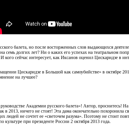
усского балета, но после восторженных слов выдающихся деятел
 на семь долгих лет? Ни о каких его успехах на театральном по
 И кого сейчас интересует, как Иксанов оценил Цискаридзе в инт
ащении Цискаридзе в Большой как самоубийстве» в октябре 2019
 мнение на лучшее?
руководстве Академии русского балета»! Автор, проснитесь! На 
к в 2013, ничего не стоят! Эта дама окончательно похоронила 
 людей не сочтет ее «светочем разума». Поэтому не стоит повт
 культуре при президенте России 2 октября 2013 года.