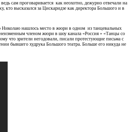
ведь сам проговаривается как неохотно, дежурно отвечали на
у, кто высказался за Цискаридзе как директора Большого и в
то Николаю нашлось место в жюри в одном из танцевальных
л неизменным членом жюри в шоу канала «Россия » «Танцы со
отому что зрители негодовали, писали протестующие письма с
ении бывшего худрука Большого театра. Больше его никуда не