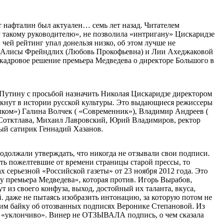
 нафталин был актуален… семь лет назад. Читателем
 такому руководителю», не позволила «интригану» Цискаридзе
 чей рейтинг упал донельзя низко, об этом лучше не
не Алисы Фрейндлих (Любовь Прокофьевна) и Лии Ахеджаковой
 кадровое решение премьера Медведева о директоре Большого в
у Путину с просьбой назначить Николая Цискаридзе директором
еркнут в истории русской культуры. Это выдающиеся режиссеры
нком») Галина Волчек ( «Современник»), Владимир Андреев (
б Сотктлава, Михаил Лавровский, Юрий Владимиров, ректор
ый сатирик Геннадий Хазанов.
одолжали утверждать, что никогда не отзывали свои подписи.
ть пожелтевшие от времени страницы старой прессы, то
 серьезной «Российской газеты» от 23 ноября 2012 года. Это
у премьера Медведева», которая против. Игорь Вырабов,
 из своего конфуза, выход, достойный их таланта, вкуса,
. даже не пытаясь изобразить интонацию, за которую потом не
им байку об отозванных подписях Веронике Степановой. Из
ал «уклончиво». Винер не ОТЗЫВАЛА подпись, о чем сказала