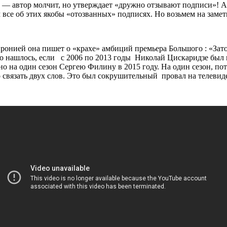
— автор молчит, но утверждает «дружно отзывают подписи»! А 
все об этих якобы «отозванных» подписях. Но возьмем на заметк
иронией она пишет о «крахе» амбиций премьера Большого : «За
это нашлось, если с 2006 по 2013 годы Николай Цискаридзе бы
вно на один сезон Сергею Филину в 2015 году. На один сезон, п
 связать двух слов. Это был сокрушительный провал на телевид